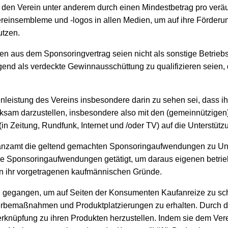
n, den Verein unter anderem durch einen Mindestbetrag pro ver
ereinsembleme und -logos in allen Medien, um auf ihre Förder
utzen.
n aus dem Sponsoringvertrag seien nicht als sonstige Betrie
end als verdeckte Gewinnausschüttung zu qualifizieren seien,
eistung des Vereins insbesondere darin zu sehen sei, dass ihr
rksam darzustellen, insbesondere also mit den (gemeinnützigen
in Zeitung, Rundfunk, Internet und /oder TV) auf die Unterstützu
inanzamt die geltend gemachten Sponsoringaufwendungen zu Unr
e Sponsoringaufwendungen getätigt, um daraus eigenen betrieb
n ihr vorgetragenen kaufmännischen Gründe.
" gegangen, um auf Seiten der Konsumenten Kaufanreize zu scha
rbemaßnahmen und Produktplatzierungen zu erhalten. Durch d
Verknüpfung zu ihren Produkten herzustellen. Indem sie dem Ver