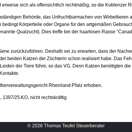
weise sich als offensichtlich rechtmäßig, so die Koblenzer Ri
zuständigen Behörde, das Unfruchtbarmachen von Wirbeltieren 
 bedingt Körperteile oder Organe für den artgemäßen Gebrauch 
annte Qualzucht). Dies treffe bei der haarlosen Rasse "Canadi
 Gene zurückzuführen. Deshalb sei zu erwarten, dass der Nachwu
der beiden Katzen der Züchterin schon realisiert habe. Das Feh
Leiden der Tiere führe, so das VG. Denn Katzen benötigten die
Kontakte.
berverwaltungsgericht Rheinland-Pfalz erhoben.
1397/25.KO, nicht rechtskräftig
© 2026 Thomas Teufel Steuerberater