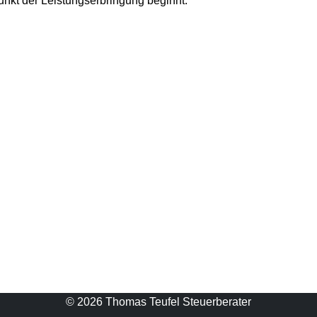
punkt der Leistungserbringung beginnt.
© 2026 Thomas Teufel Steuerberater